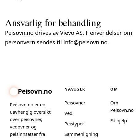
Ansvarlig for behandling
Peisovn.no drives av Vievo AS. Henvendelser om
personvern sendes til
info@peisovn.no
.
NAVIGER
OM
Peisovn.no
Peisovner
Om
Peisovn.no er en
Peisovn.no
uavhengig oversikt
Ved
over peisovner,
Få hjelp
Peistyper
vedovner og
peisinnsatser fra
Sammenligning