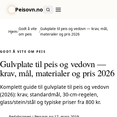
Peisovn.no
Godt å vite
Gulvplate til peis og vedovn — krav, mål,
Hjem
/
/
om peis
materialer og pris 2026
GODT Å VITE OM PEIS
Gulvplate til peis og vedovn —
krav, mål, materialer og pris 2026
Komplett guide til gulvplate til peis og vedovn
(2026): krav, standardmål, 30-cm-regelen,
glass/stein/stål og typiske priser fra 800 kr.
Redaksjonen i Peisovn.no
·
17. mars 2019
·