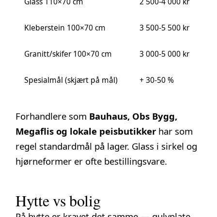
Glass 110×70 cm
2 500-4 000 kr
Kleberstein 100×70 cm
3 500-5 500 kr
Granitt/skifer 100×70 cm
3 000-5 000 kr
Spesialmål (skjært på mål)
+ 30-50 %
Forhandlere som
Bauhaus, Obs Bygg,
Megaflis og lokale peisbutikker
har som
regel standardmål på lager. Glass i sirkel og
hjørneformer er ofte bestillingsvare.
Hytte vs bolig
På hytte er kravet det samme — gulvplate