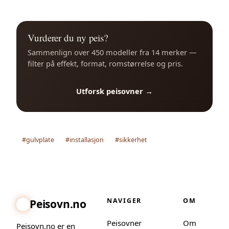
Vurderer du ny peis?
Sammenlign over 450 modeller fra 14 merker —
filter på effekt, format, romstørrelse og pris.
Utforsk peisovner →
#gulvplate
#installasjon
#sikkerhet
NAVIGER
OM
Peisovn.no
Peisovner
Om
Peisovn.no er en