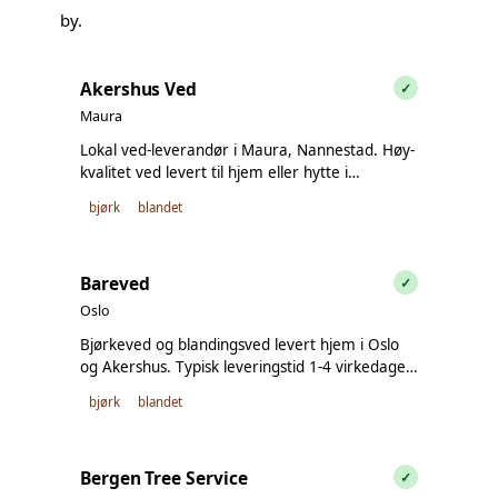
by.
Akershus Ved
✓
Maura
Lokal ved-leverandør i Maura, Nannestad. Høy-
kvalitet ved levert til hjem eller hytte i
Akershus-området.
bjørk
blandet
Bareved
✓
Oslo
Bjørkeved og blandingsved levert hjem i Oslo
og Akershus. Typisk leveringstid 1-4 virkedager.
Velg leveringsdag og tid ved bestilling.
bjørk
blandet
Bergen Tree Service
✓