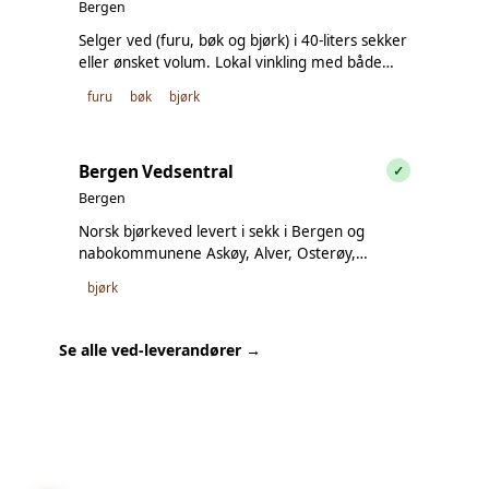
Bergen
Selger ved (furu, bøk og bjørk) i 40-liters sekker
eller ønsket volum. Lokal vinkling med både
tørket og utørket ved tilgjengelig.
furu
bøk
bjørk
Bergen Vedsentral
✓
Bergen
Norsk bjørkeved levert i sekk i Bergen og
nabokommunene Askøy, Alver, Osterøy,
Samnanger og Øygarden. Garantert tørr og
bjørk
kortreist. Velg leveringsdag og bestill bærehjelp
ved behov.
Se alle ved-leverandører →