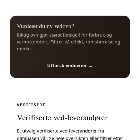
Vurderer du ny vedovn?
Riktig ovn gjør størst forskjell for forbruk og
varmekomfort. Filtrer på effekt, romstørrelse og
merke.
Utforsk vedovner →
VERIFISERT
Verifiserte ved-leverandører
Et utvalg verifiserte ved-leverandører fra
databasen vår. Se
hele oversikten
eller filtrer etter