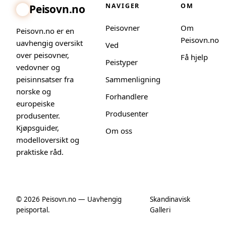
NAVIGER
OM
Peisovn.no
Peisovner
Om
Peisovn.no er en
Peisovn.no
uavhengig oversikt
Ved
over peisovner,
Få hjelp
Peistyper
vedovner og
peisinnsatser fra
Sammenligning
norske og
Forhandlere
europeiske
Produsenter
produsenter.
Kjøpsguider,
Om oss
modelloversikt og
praktiske råd.
© 2026 Peisovn.no — Uavhengig
Skandinavisk
peisportal.
Galleri