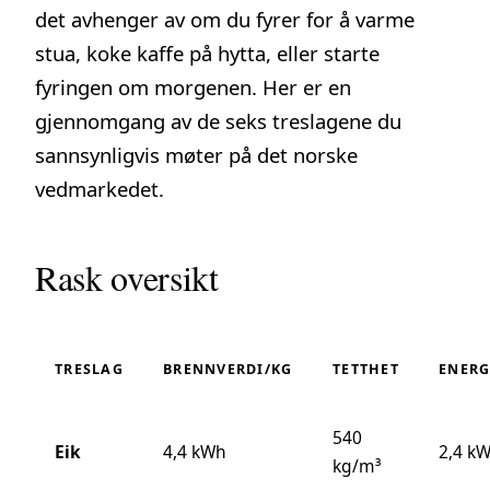
det avhenger av om du fyrer for å varme
stua, koke kaffe på hytta, eller starte
fyringen om morgenen. Her er en
gjennomgang av de seks treslagene du
sannsynligvis møter på det norske
vedmarkedet.
Rask oversikt
TRESLAG
BRENNVERDI/KG
TETTHET
ENERG
540
Eik
4,4 kWh
2,4 kW
kg/m³