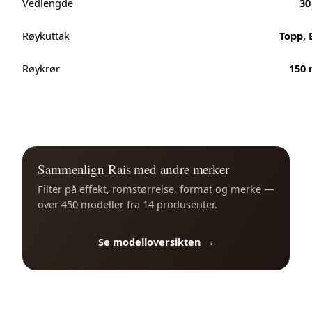
Vedlengde
30
Røykuttak
Topp, 
Røykrør
150
Sammenlign Rais med andre merker
Filter på effekt, romstørrelse, format og merke —
over 450 modeller fra 14 produsenter.
Se modelloversikten →