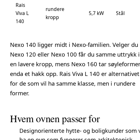
Rais
rundere
Viva L
5,7 kW
Stål
kropp
140
Nexo 140 ligger midt i Nexo-familien. Velger du
Nexo 120
eller
Nexo 100
får du samme uttrykk i
en lavere kropp, mens
Nexo 160
tar søyleforme
enda et hakk opp.
Rais Viva L 140
er alternativet
for de som vil ha samme klasse, men i rundere
former.
Hvem ovnen passer for
Designorienterte hytte- og boligkunder som v
ha en ovn som fungerer som arkitektonisk