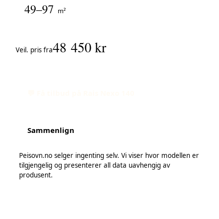
49–97
m²
48 450 kr
Veil. pris fra
💬 Få tilbud på Rais Nexo 140
Sammenlign
Peisovn.no selger ingenting selv. Vi viser hvor modellen er
tilgjengelig og presenterer all data uavhengig av
produsent.