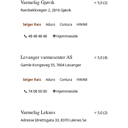
Varmefag Gjøvik
⭐ 5,0
(2)
Rambekkvegen 2, 2816 Gjøvik
Selger Rais
Aduro
Contura
HWAM
📞 48 48 48 48
🌐 Hjemmeside
Levanger varmesenter AS
⭐ 5,0
(4)
Gamle Kongeveg 55, 7604 Levanger
Selger Rais
Aduro
Contura
HWAM
📞 74 08 50 00
🌐 Hjemmeside
Varmefag Leknes
⭐ 5,0
(2)
Adresse Idrettsgata 33, 8370 Leknes Se