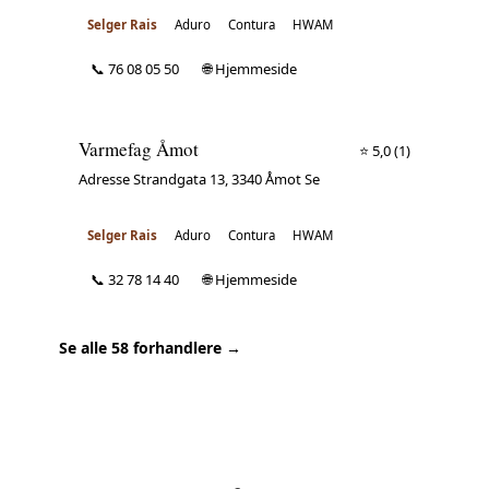
Selger Rais
Aduro
Contura
HWAM
📞 76 08 05 50
🌐 Hjemmeside
Varmefag Åmot
⭐ 5,0
(1)
Adresse Strandgata 13, 3340 Åmot Se
Selger Rais
Aduro
Contura
HWAM
📞 32 78 14 40
🌐 Hjemmeside
Se alle 58 forhandlere →