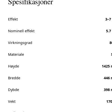
Spesifikasjoner
Effekt
3–7
Nominell effekt
5.7
Virkningsgrad
8
Materiale
Høyde
1425
Bredde
446
Dybde
398
Vekt
170