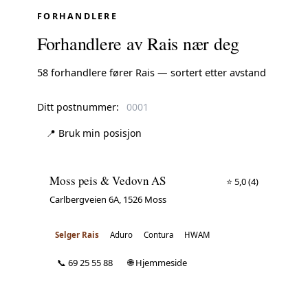
FORHANDLERE
Forhandlere av Rais nær deg
58 forhandlere fører Rais — sortert etter avstand
Ditt postnummer:
📍 Bruk min posisjon
Moss peis & Vedovn AS
⭐ 5,0
(4)
Carlbergveien 6A, 1526 Moss
Selger Rais
Aduro
Contura
HWAM
📞 69 25 55 88
🌐 Hjemmeside