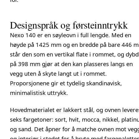
Designspråk og førsteinntrykk
Nexo 140 er en søyleovn i full lengde. Med en
høyde på 1425 mm og en bredde på bare 446 
står den som en vertikal flate i rommet, og dyb
på 398 mm gjør at den kan plasseres langs en
vegg uten å skyte langt ut i rommet.
Proporsjonene gir et tydelig skandinavisk,
minimalistisk uttrykk.
Hovedmaterialet er lakkert stål, og ovnen levere
seks fargetoner: sort, hvit, mocca, nikkel, plati
og sand. Det åpner for å matche ovnen mot veg
og interiør i stedet for å bryte med fargepalette