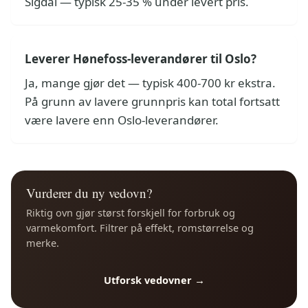
Sigdal — typisk 25-35 % under levert pris.
Leverer Hønefoss-leverandører til Oslo?
Ja, mange gjør det — typisk 400-700 kr ekstra.
På grunn av lavere grunnpris kan total fortsatt
være lavere enn Oslo-leverandører.
Vurderer du ny vedovn?
Riktig ovn gjør størst forskjell for forbruk og
varmekomfort. Filtrer på effekt, romstørrelse og
merke.
Utforsk vedovner →