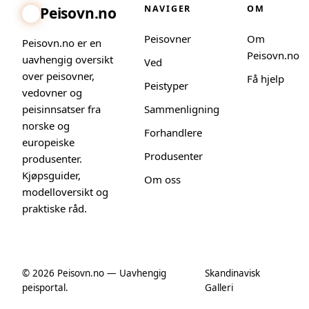
NAVIGER
OM
Peisovn.no
Peisovner
Om
Peisovn.no er en
Peisovn.no
uavhengig oversikt
Ved
over peisovner,
Få hjelp
Peistyper
vedovner og
peisinnsatser fra
Sammenligning
norske og
Forhandlere
europeiske
Produsenter
produsenter.
Kjøpsguider,
Om oss
modelloversikt og
praktiske råd.
© 2026 Peisovn.no — Uavhengig
Skandinavisk
peisportal.
Galleri