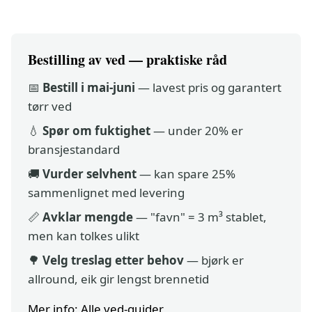
Bestilling av ved — praktiske råd
📅
Bestill i mai-juni
— lavest pris og garantert
tørr ved
💧
Spør om fuktighet
— under 20% er
bransjestandard
🚚
Vurder selvhent
— kan spare 25%
sammenlignet med levering
📏
Avklar mengde
— "favn" = 3 m³ stablet,
men kan tolkes ulikt
🌳
Velg treslag etter behov
— bjørk er
allround, eik gir lengst brennetid
Mer info:
Alle ved-guider