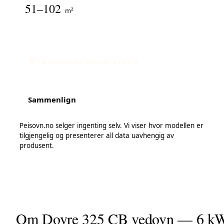
51–102
m²
💬 Få tilbud på DOVRE 325 CB
Sammenlign
Peisovn.no selger ingenting selv. Vi viser hvor modellen er
tilgjengelig og presenterer all data uavhengig av
produsent.
Om Dovre 325 CB vedovn — 6 kW