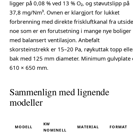
ligger på 0,08 % ved 13 % O₂, og støvutslipp på
37,8 mg/Nm³. Ovnen er klargjort for
lukket
forbrenning
med direkte friskluftkanal fra utsid
noe som er en forutsetning i mange nye boliger
med balansert ventilasjon. Anbefalt
skorsteinstrekk er 15–20 Pa, røykuttak topp elle
bak med 125 mm diameter. Minimum
gulvplate
610 × 650 mm.
Sammenlign med lignende
modeller
KW
MODELL
MATERIAL
FORMAT
NOMINELL