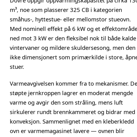
Dovre oppgir oppvarmingskapasitet på cirka 13
m³, noe som plasserer 325 CB i kategorien
småhus-, hyttestue- eller mellomstor stueovn.
Med nominell effekt på 6 kW og et effektområd
ned mot 3 kW er den fleksibel nok til både kalde
vintervaner og mildere skuldersesong, men den 
ikke dimensjonert som primærkilde i store, åpn
stuer.
Varmeavgivelsen kommer fra to mekanismer. D
støpte jernkroppen lagrer en moderat mengde
varme og avgir den som stråling, mens luft
sirkulerer rundt brennkammeret og bidrar med
konveksjon. Sammenlignet med en kleberkledd
ovn er varmemagasinet lavere — ovnen blir