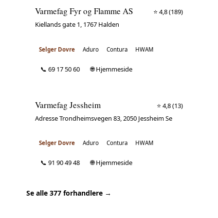
Varmefag Fyr og Flamme AS
⭐ 4,8
(189)
Kiellands gate 1, 1767 Halden
Selger Dovre
Aduro
Contura
HWAM
📞 69 17 50 60
🌐 Hjemmeside
Varmefag Jessheim
⭐ 4,8
(13)
Adresse Trondheimsvegen 83, 2050 Jessheim Se
Selger Dovre
Aduro
Contura
HWAM
📞 91 90 49 48
🌐 Hjemmeside
Se alle 377 forhandlere →