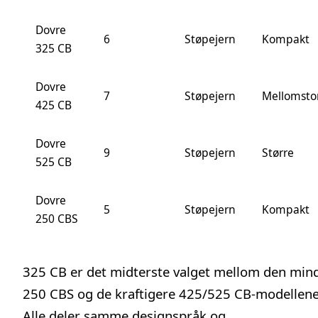
Dovre
6
Støpejern
Kompakt
325 CB
Dovre
7
Støpejern
Mellomsto
425 CB
Dovre
9
Støpejern
Større
525 CB
Dovre
5
Støpejern
Kompakt
250 CBS
325 CB er det midterste valget mellom den min
250 CBS og de kraftigere 425/525 CB-modellene
Alle deler samme designspråk og