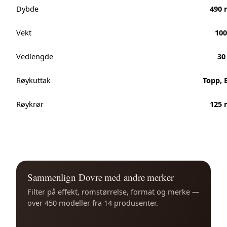
Dybde
490
Vekt
100
Vedlengde
30
Røykuttak
Topp, 
Røykrør
125
Sammenlign Dovre med andre merker
Filter på effekt, romstørrelse, format og merke —
over 450 modeller fra 14 produsenter.