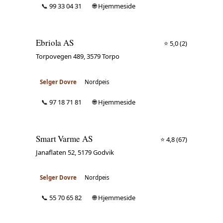
📞 99 33 04 31
🌐 Hjemmeside
Ebriola AS
⭐ 5,0
(2)
Torpovegen 489, 3579 Torpo
Selger Dovre
Nordpeis
📞 97 18 71 81
🌐 Hjemmeside
Smart Varme AS
⭐ 4,8
(67)
Janaflaten 52, 5179 Godvik
Selger Dovre
Nordpeis
📞 55 70 65 82
🌐 Hjemmeside