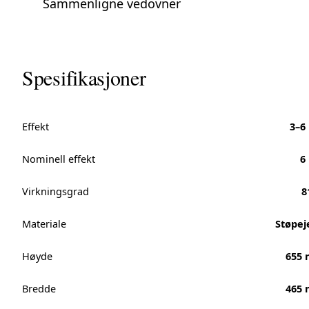
Sammenligne vedovner
Spesifikasjoner
Effekt
3–6
Nominell effekt
6
Virkningsgrad
8
Materiale
Støpej
Høyde
655
Bredde
465