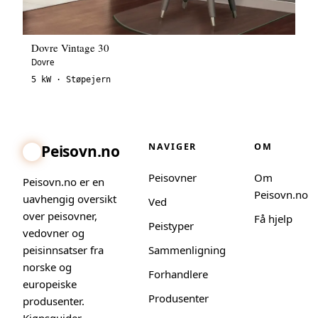
Dovre Vintage 30
Dovre
5 kW · Støpejern
NAVIGER
OM
Peisovn.no
Peisovner
Om
Peisovn.no er en
Peisovn.no
uavhengig oversikt
Ved
over peisovner,
Få hjelp
Peistyper
vedovner og
peisinnsatser fra
Sammenligning
norske og
Forhandlere
europeiske
Produsenter
produsenter.