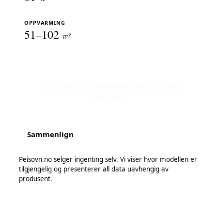
OPPVARMING
51–102
m²
💬 Få tilbud på PANAMA VINKLET – fra
Nordpeis
Sammenlign
Peisovn.no selger ingenting selv. Vi viser hvor modellen er
tilgjengelig og presenterer all data uavhengig av
produsent.