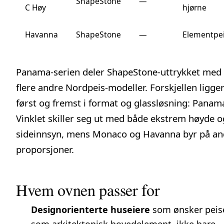
ShapeStone
—
C Høy
hjørne
Havanna
ShapeStone
—
Elementpe
Panama-serien deler ShapeStone-uttrykket med
flere andre Nordpeis-modeller. Forskjellen ligge
først og fremst i format og glassløsning: Panam
Vinklet skiller seg ut med både ekstrem høyde o
sideinnsyn, mens Monaco og Havanna byr på an
proporsjoner.
Hvem ovnen passer for
Designorienterte huseiere
som ønsker peis
som arkitektonisk hovedelement, ikke bare