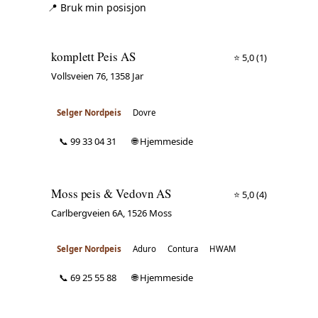
📍 Bruk min posisjon
komplett Peis AS
⭐ 5,0
(1)
Vollsveien 76, 1358 Jar
Selger Nordpeis
Dovre
📞 99 33 04 31
🌐 Hjemmeside
Moss peis & Vedovn AS
⭐ 5,0
(4)
Carlbergveien 6A, 1526 Moss
Selger Nordpeis
Aduro
Contura
HWAM
📞 69 25 55 88
🌐 Hjemmeside