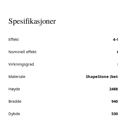
Spesifikasjoner
Effekt
4–
Nominell effekt
Virkningsgrad
Materiale
ShapeStone (bet
Høyde
248
Bredde
94
Dybde
53