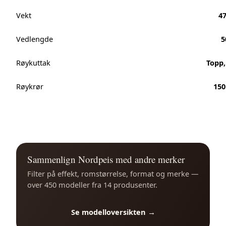
Vekt
4
Vedlengde
5
Røykuttak
Topp,
Røykrør
15
Sammenlign Nordpeis med andre merker
Filter på effekt, romstørrelse, format og merke —
over 450 modeller fra 14 produsenter.
Se modelloversikten →