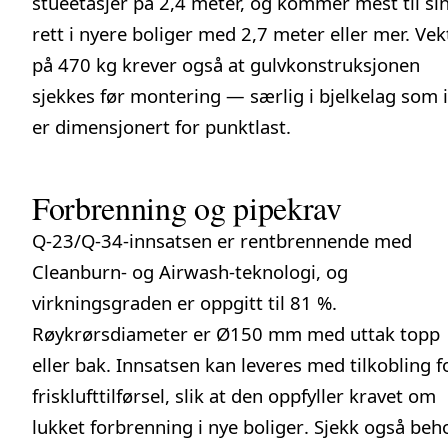
stueetasjer på 2,4 meter, og kommer mest til si
rett i nyere boliger med 2,7 meter eller mer. Ve
på 470 kg krever også at gulvkonstruksjonen
sjekkes før montering — særlig i bjelkelag som 
er dimensjonert for punktlast.
Forbrenning og pipekrav
Q-23/Q-34-innsatsen er rentbrennende med
Cleanburn- og Airwash-teknologi, og
virkningsgraden er oppgitt til 81 %.
Røykrørsdiameter er Ø150 mm med uttak topp
eller bak. Innsatsen kan leveres med tilkobling f
frisklufttilførsel, slik at den oppfyller kravet om
lukket forbrenning i nye boliger
. Sjekk også beh