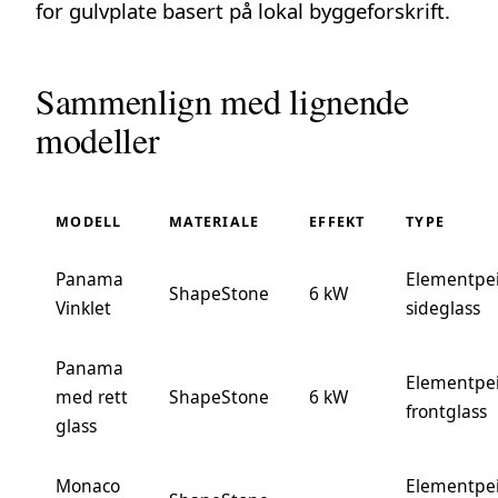
for
gulvplate
basert på lokal byggeforskrift.
Sammenlign med lignende
modeller
MODELL
MATERIALE
EFFEKT
TYPE
Panama
Elementpei
ShapeStone
6 kW
Vinklet
sideglass
Panama
Elementpei
med rett
ShapeStone
6 kW
frontglass
glass
Monaco
Elementpei