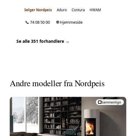
Selger Nordpeis
Aduro
Contura
HWAM
📞 74 08 50 00
🌐 Hjemmeside
Se alle 351 forhandlere →
Andre modeller fra Nordpeis
Sammenlign