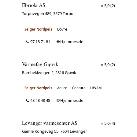
Ebriola AS
⭐ 5,0
(2)
Torpovegen 489, 3579 Torpo
Selger Nordpeis
Dovre
📞 97 18 71 81
🌐 Hjemmeside
Varmefag Gjøvik
⭐ 5,0
(2)
Rambekkvegen 2, 2816 Gjøvik
Selger Nordpeis
Aduro
Contura
HWAM
📞 48 48 48 48
🌐 Hjemmeside
Levanger varmesenter AS
⭐ 5,0
(4)
Gamle Kongeveg 55, 7604 Levanger