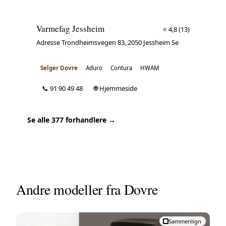
Varmefag Jessheim
⭐ 4,8
(13)
Adresse Trondheimsvegen 83, 2050 Jessheim Se
Selger Dovre
Aduro
Contura
HWAM
📞 91 90 49 48
🌐 Hjemmeside
Se alle 377 forhandlere →
Andre modeller fra Dovre
Sammenlign