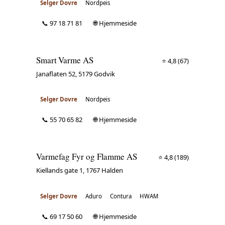
Selger Dovre
Nordpeis
📞 97 18 71 81
🌐 Hjemmeside
Smart Varme AS
⭐ 4,8
(67)
Janaflaten 52, 5179 Godvik
Selger Dovre
Nordpeis
📞 55 70 65 82
🌐 Hjemmeside
Varmefag Fyr og Flamme AS
⭐ 4,8
(189)
Kiellands gate 1, 1767 Halden
Selger Dovre
Aduro
Contura
HWAM
📞 69 17 50 60
🌐 Hjemmeside