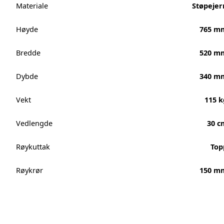
Materiale
Støpejer
Høyde
765 m
Bredde
520 m
Dybde
340 m
Vekt
115 k
Vedlengde
30 c
Røykuttak
Top
Røykrør
150 m