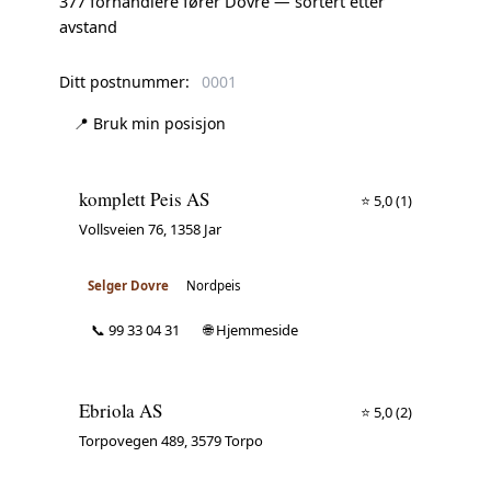
377 forhandlere fører Dovre — sortert etter
avstand
Ditt postnummer:
📍 Bruk min posisjon
komplett Peis AS
⭐ 5,0
(1)
Vollsveien 76, 1358 Jar
Selger Dovre
Nordpeis
📞 99 33 04 31
🌐 Hjemmeside
Ebriola AS
⭐ 5,0
(2)
Torpovegen 489, 3579 Torpo