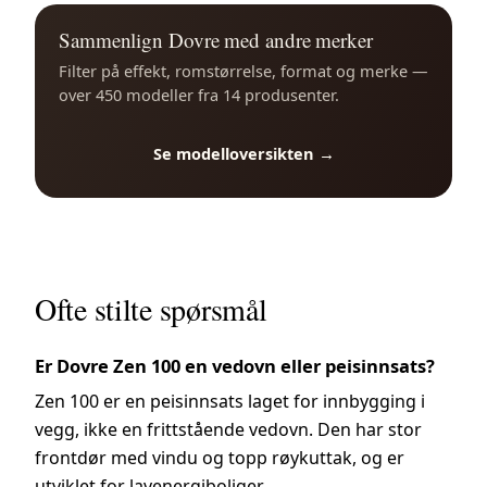
Sammenlign Dovre med andre merker
Filter på effekt, romstørrelse, format og merke —
over 450 modeller fra 14 produsenter.
Se modelloversikten →
Ofte stilte spørsmål
Er Dovre Zen 100 en vedovn eller peisinnsats?
Zen 100 er en peisinnsats laget for innbygging i
vegg, ikke en frittstående vedovn. Den har stor
frontdør med vindu og topp røykuttak, og er
utviklet for lavenergiboliger.