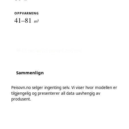
OPPVARMING
41–81
m²
💬 Få tilbud på DOVRE Zen 100
Sammenlign
Peisovn.no selger ingenting selv. Vi viser hvor modellen er
tilgjengelig og presenterer all data uavhengig av
produsent.