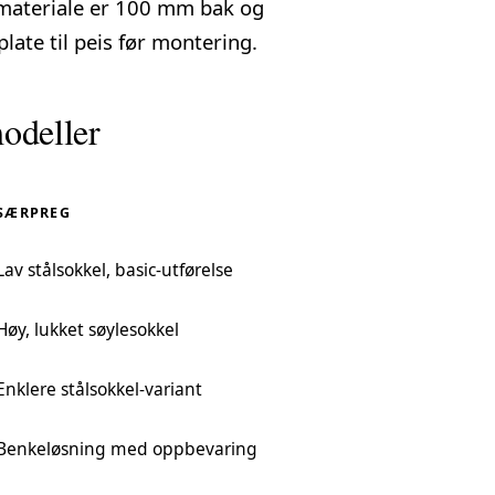
 materiale er 100 mm bak og
plate til peis
før montering.
odeller
SÆRPREG
Lav stålsokkel, basic-utførelse
Høy, lukket søylesokkel
Enklere stålsokkel-variant
Benkeløsning med oppbevaring