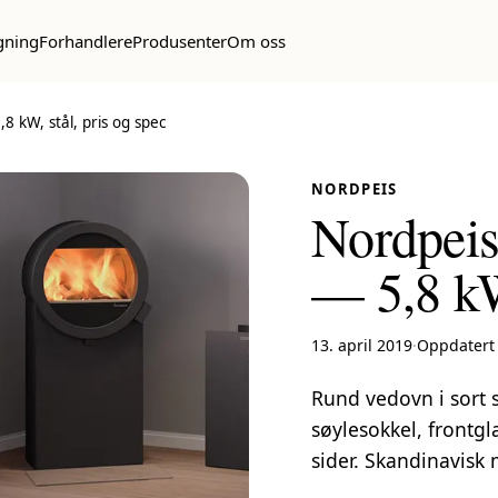
gning
Forhandlere
Produsenter
Om oss
 kW, stål, pris og spec
NORDPEIS
Nordpeis
— 5,8 kW,
13. april 2019
·
Oppdatert 
Rund vedovn i sort s
søylesokkel, frontgla
sider. Skandinavisk