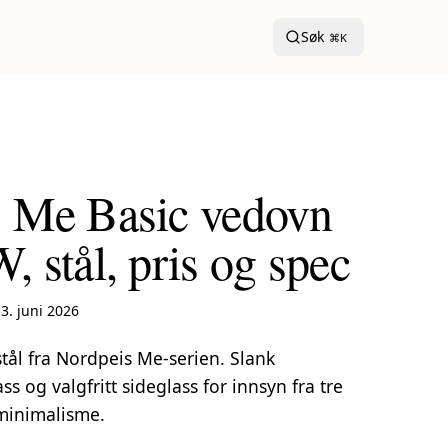
Søk
⌘K
 Me Basic vedovn
 stål, pris og spec
3. juni 2026
tål fra Nordpeis Me-serien. Slank
ss og valgfritt sideglass for innsyn fra tre
 minimalisme.