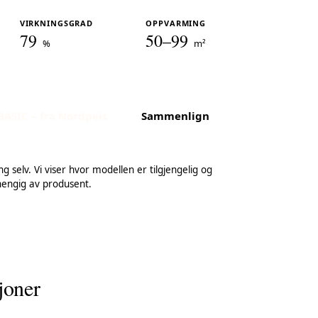
VIRKNINGSGRAD
OPPVARMING
79
50–99
%
m²
BASIC – fra Nordpeis
Sammenlign
g selv. Vi viser hvor modellen er tilgjengelig og
hengig av produsent.
joner