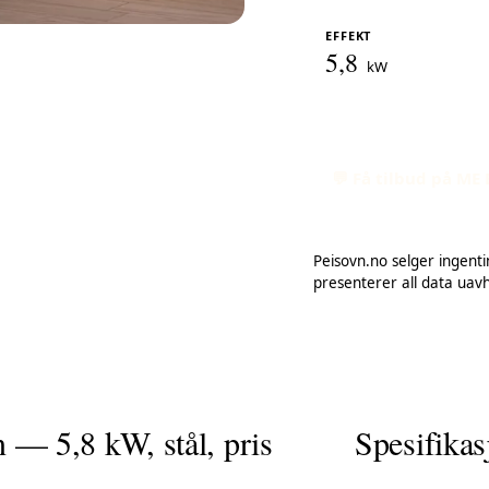
EFFEKT
5,8
kW
💬 Få tilbud på ME 
Peisovn.no selger ingentin
presenterer all data uav
— 5,8 kW, stål, pris
Spesifikas