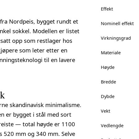
Effekt
 fra
Nordpeis
, bygget rundt et
Nominell effekt
kel sokkel. Modellen er listet
Virkningsgrad
satt opp som restlager hos
kjøpere som leter etter en
Materiale
ingsteknologi til en lavere
Høyde
Bredde
kk
Dybde
rne skandinavisk minimalisme.
Vekt
 er bygget i stål med sort
reiste — total høyde er 1100
Vedlengde
is 520 mm og 340 mm. Selve