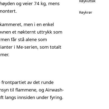
Røykuttak
høyden og veier 74 kg, mens
montert.
Røykrør
nkammeret, men i en enkel
 ovnen et nøkternt uttrykk som
rmen får stå alene som
ianter i Me-serien, som totalt
mmer.
 frontpartiet av det runde
nsyn til flammene, og Airwash-
ft langs innsiden under fyring.