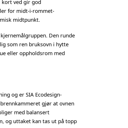
kort ved gir god
aler for midt-i-rommet-
rmisk midtpunkt.
er kjernemålgruppen. Den runde
lig som ren bruksovn i hytte
 stue eller oppholdsrom med
ing og er SIA Ecodesign-
til brennkammeret gjør at ovnen
oliger
med balansert
, og uttaket kan tas ut på topp