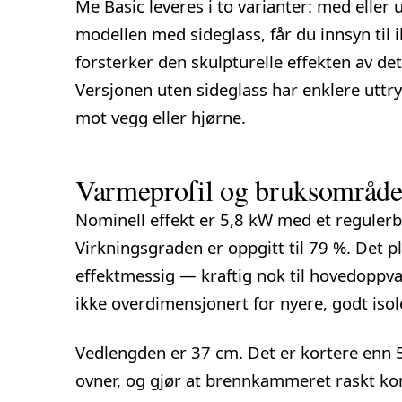
Me Basic leveres i to varianter: med eller 
modellen med sideglass, får du innsyn til i
forsterker den skulpturelle effekten av 
Versjonen uten sideglass har enklere uttry
mot vegg eller hjørne.
Varmeprofil og bruksområd
Nominell effekt er 5,8 kW med et regulerba
Virkningsgraden er oppgitt til 79 %. Det p
effektmessig — kraftig nok til hovedoppv
ikke overdimensjonert for nyere, godt isole
Vedlengden er 37 cm. Det er kortere enn 
ovner, og gjør at brennkammeret raskt k