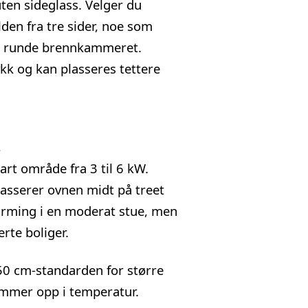
uten sideglass. Velger du
lden fra tre sider, noe som
det runde brennkammeret.
kk og kan plasseres tettere
e
rt område fra 3 til 6 kW.
lasserer ovnen midt på treet
arming i en moderat stue, men
rte boliger.
50 cm-standarden for større
ommer opp i temperatur.