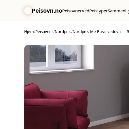
Peisovn.no
Peisovner
Ved
Peistyper
Sammenli
Hjem
/
Peisovner
/
Nordpeis
/
Nordpeis Me Basic vedovn — 5,8